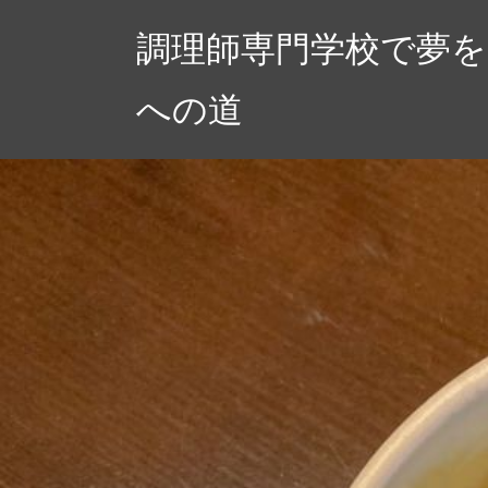
コ
調理師専門学校で夢
ン
テ
への道
ン
ツ
へ
ス
キ
ッ
プ