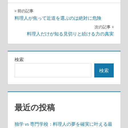
投
前の記事
料理人が焦って近道を選ぶのは絶対に危険
稿
次の記事
ナ
料理人だけが知る見切りと続ける力の真実
ビ
ゲ
検索
ー
検索
シ
ョ
ン
最近の投稿
独学 vs 専門学校：料理人の夢を確実に叶える最