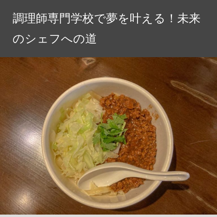
コ
調理師専門学校で夢を叶える！未来
ン
テ
のシェフへの道
ン
ツ
へ
ス
キ
ッ
プ