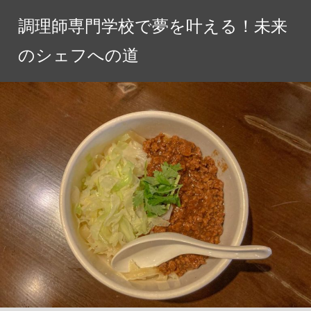
コ
調理師専門学校で夢を叶える！未来
ン
テ
のシェフへの道
ン
ツ
へ
ス
キ
ッ
プ