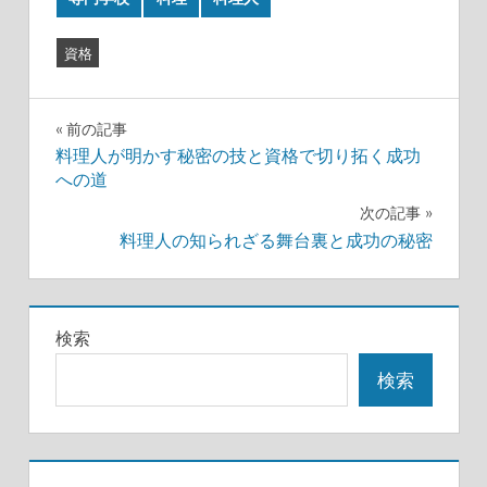
資格
投
前の記事
料理人が明かす秘密の技と資格で切り拓く成功
稿
への道
ナ
次の記事
料理人の知られざる舞台裏と成功の秘密
ビ
ゲ
検索
ー
検索
シ
ョ
ン