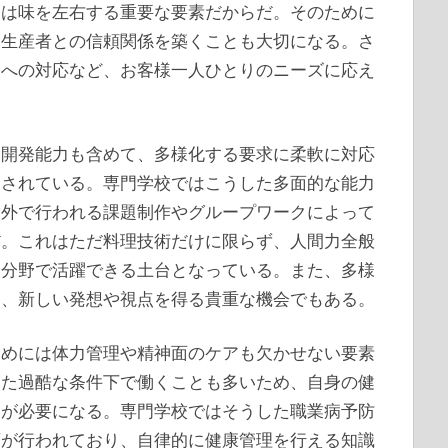
力は味を左右する重要な要素だからだ。そのために
、生産者との信頼関係を築くことも大切になる。さ
ーへの対応など、お客様一人ひとりのニーズに応え
ー開発能力も含めて、多様化する要求に柔軟に対応
価されている。専門学校ではこうした多面的な能力
内外で行われる課題制作やグループワークによって
だ。これはただ料理技術だけに限らず、人間力全般
い分野で活躍できる土台となっている。また、多様
り、新しい発想や視点を得る貴重な機会でもある。
ためには体力管理や精神面のケアも欠かせない要素
った過酷な条件下で働くことも多いため、自身の健
夫が必要になる。専門学校ではそうした職業病予防
育が行われており、自律的に健康管理を行える知識