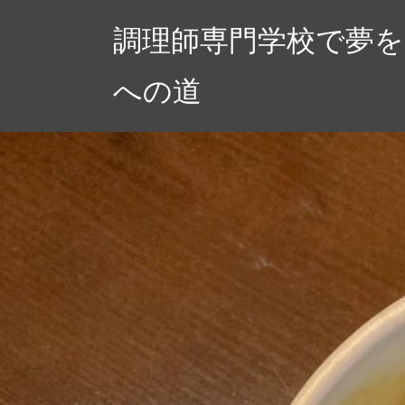
コ
調理師専門学校で夢
ン
テ
への道
ン
ツ
へ
ス
キ
ッ
プ