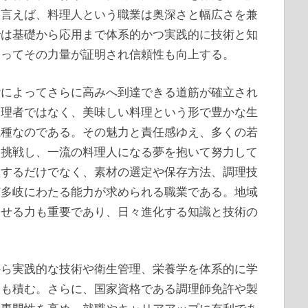
て言えば、料理人という職業は奥深さと幅広さを兼
では基礎から応用まで体系的かつ実践的に技術と知
よってその力量が証明され信頼性も向上する。
鑽によってさらに高みへ到達できる道筋が確立され
調理者ではなく、美味しい料理という形で豊かな生
職種なのである。その魅力と責任感ゆえ、多くの若
に挑戦し、一流の料理人になる夢を抱いて努力して
理するだけでなく、素材の選定や保存方法、調理技
ど多岐にわたる能力が求められる職業である。地域
させる力も重要であり、日々進化する知識と技術の
から実践的な技術や衛生管理、栄養学を体系的に学
験も積む。さらに、国家資格である調理師免許や製