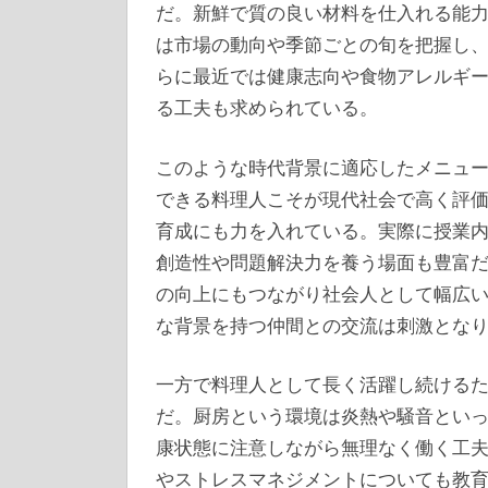
だ。新鮮で質の良い材料を仕入れる能
は市場の動向や季節ごとの旬を把握し
らに最近では健康志向や食物アレルギ
る工夫も求められている。
このような時代背景に適応したメニュ
できる料理人こそが現代社会で高く評
育成にも力を入れている。実際に授業
創造性や問題解決力を養う場面も豊富
の向上にもつながり社会人として幅広
な背景を持つ仲間との交流は刺激とな
一方で料理人として長く活躍し続ける
だ。厨房という環境は炎熱や騒音とい
康状態に注意しながら無理なく働く工
やストレスマネジメントについても教