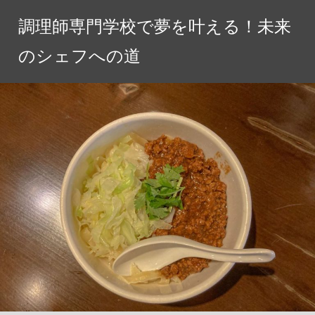
コ
調理師専門学校で夢を叶える！未来
ン
テ
のシェフへの道
ン
ツ
へ
ス
キ
ッ
プ