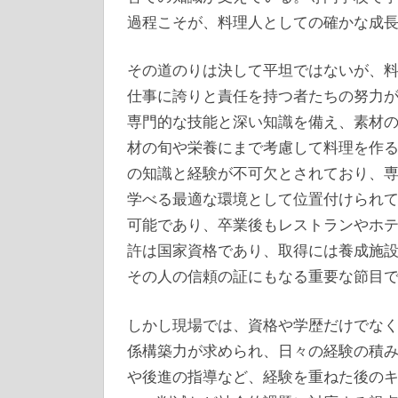
過程こそが、料理人としての確かな成
その道のりは決して平坦ではないが、
仕事に誇りと責任を持つ者たちの努力
専門的な技能と深い知識を備え、素材
材の旬や栄養にまで考慮して料理を作
の知識と経験が不可欠とされており、
学べる最適な環境として位置付けられ
可能であり、卒業後もレストランやホ
許は国家資格であり、取得には養成施
その人の信頼の証にもなる重要な節目
しかし現場では、資格や学歴だけでな
係構築力が求められ、日々の経験の積
や後進の指導など、経験を重ねた後の