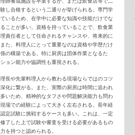
調理師養成施設を卒業するか、または飲食店等で二
受験し合格するという二通りが挙げられる。専門学
れているため、在学中に必要な知識や技能だけでな
れることが多い。資格を持っていることで、飲食業
管理責任者として任命されるチャンスや、将来的に
。また、料理人にとって重要なのは資格や学歴だけ
関係の構築である。特に厨房は団体作業となるた
ーション能力や協調性も重視される。
料理長や先輩料理人から教わる現場ならではのコツ
の深化に繋がる。また、実際の厨房は時間に追われ
が多いため、精神的なタフさや問題解決能力も問わ
た現場での経験によって大きく左右される。長年経
や認定試験に挑戦するケースも多い。これは、一定
を修了した上で試験や審査を受ける必要があるもの
導力を持つと認められる。