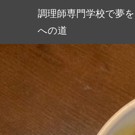
コ
調理師専門学校で夢
ン
テ
への道
ン
ツ
へ
ス
キ
ッ
プ